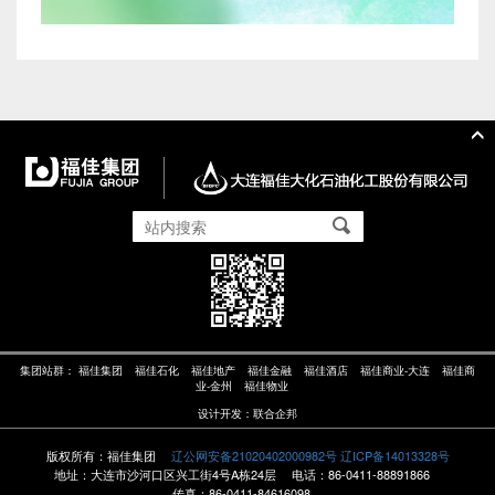
集团站群：
福佳集团
福佳石化
福佳地产
福佳金融
福佳酒店
福佳商业-大连
福佳商
业-金州
福佳物业
设计开发：
联合企邦
版权所有：福佳集团
辽公网安备21020402000982号
辽ICP备14013328号
地址：大连市沙河口区兴工街4号A栋24层
电话：86-0411-88891866
传真：86-0411-84616098