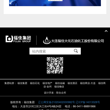
集团站群：
福佳集团
福佳石化
福佳地产
福佳金融
福佳酒店
福佳商业-大连
福佳商
业-金州
福佳物业
设计开发：
联合企邦
版权所有：福佳集团
辽公网安备21020402000982号
辽ICP备14013328号
地址：大连市沙河口区兴工街4号A栋24层
电话：86-0411-88891866