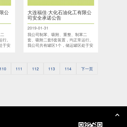
限公
大连福佳·大化石油化工有限公
司安全承诺公告
2019-01-31
苯二
我公司制苯、吸附、重整、制苯二
运行。
套、吸附二套5套装置，均正常运行。
处于安
我公司共有罐区1个，储运罐区处于安
储运罐
全运行状态。码头有4个泊位、储运罐
110
111
112
113
114
下一页