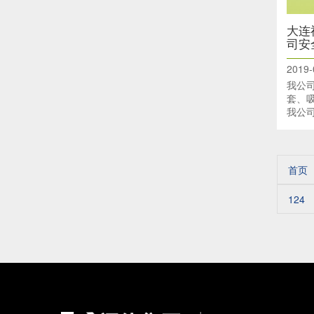
大连
司安
2019-
我公
套、
我公
全运
首页
124